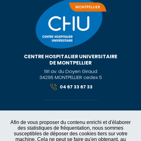
CENTRE HOSPITALIER UNIVERSITAIRE
DE MONTPELLIER
191 av. du Doyen Giraud
34295 MONTPELLIER cedex 5
04 67 33 67 33
MENTIONS LÉGALES
Afin de vous proposer du contenu enrichi et d'élaborer
des statistiques de fréquentation, nous sommes
PLAN DU SITE
susceptibles de déposer des cookies tiers sur votre
machine. Cela ne peut se faire qu'en obtenant, au