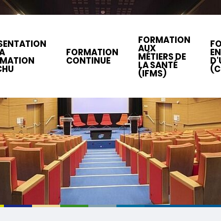
FORMATION
SENTATION
F
AUX
LA
FORMATION
EN
MÉTIERS DE
MATION
CONTINUE
D'
LA SANTÉ
CHU
(C
(IFMS)