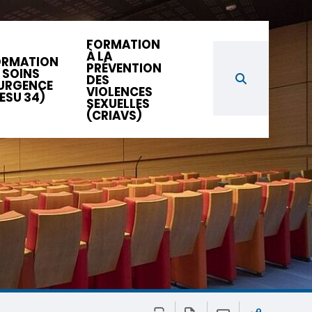
FORMATION
À LA
ORMATION
PRÉVENTION
 SOINS
DES
URGENCE
VIOLENCES
ESU 34)
SEXUELLES
(CRIAVS)