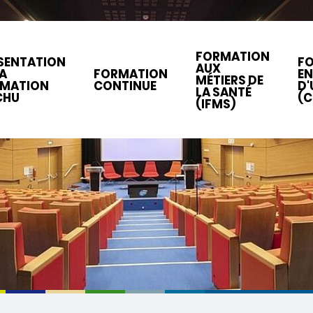
FORMATION
SENTATION
F
AUX
LA
FORMATION
EN
MÉTIERS DE
MATION
CONTINUE
D'
LA SANTÉ
CHU
(C
(IFMS)