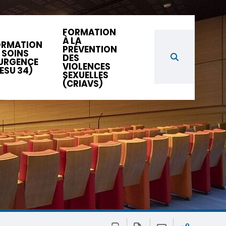
FORMATION
À LA
ORMATION
PRÉVENTION
 SOINS
DES
URGENCE
VIOLENCES
ESU 34)
SEXUELLES
(CRIAVS)